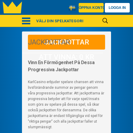
ÖPPNA KONTO
LOGGA IN
VÄLJ DIN SPELKATEGORI
JACKPOTTAR
JACKPOTTAR
ATT VINNA: 0 KR
Vinn En Förmögenhet På Dessa
Progressiva Jackpottar
KarlCasino erbjuder spelare chansen att vinna
livsförändrande summor av pengar genom
våra progressiva jackpottar. Att jackpottarna är
progressiva betyder att för varje spel/insats
som görs av spelare på dessa spel, så ökar
också jackpotten för densamma. De olika
jackpottarna är endast tillgängliga vid spel för
"riktiga pengar" och alla jackpottar faller ut
slumpmässigt.